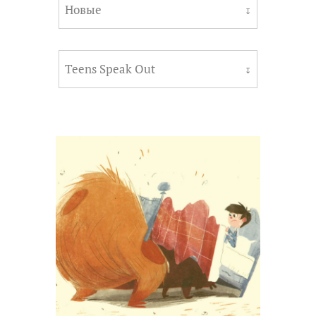
Новые
↧
Teens Speak Out
↧