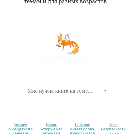
темам и для разных возрастов.
Мне нужна книга на тему...
↧
Учимся
Вещи,
Ребенок
Твоя
обращаться с
которые нас
читает слово,
безопасность
деньгами
окружают
взрослый все
(9 книг)