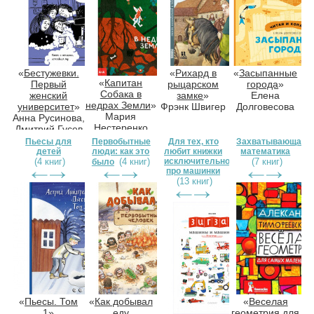
«
Бестужевки.
«
Рихард в
«
Засыпанные
«
Капитан
Первый
рыцарском
города
»
Собака в
женский
замке
»
Елена
недрах Земли
»
университет
»
Фрэнк Швигер
Долговесова
Мария
Анна Русинова,
Нестеренко
Дмитрий Гусев
Пьесы для
Первобытные
Для тех, кто
Захватывающая
детей
люди: как это
любит книжки
математика
(4 книг)
(4 книг)
исключительно
(7 книг)
было
про машинки
(13 книг)
«
Пьесы. Том
«
Как добывал
«
Веселая
1
»
еду
геометрия для