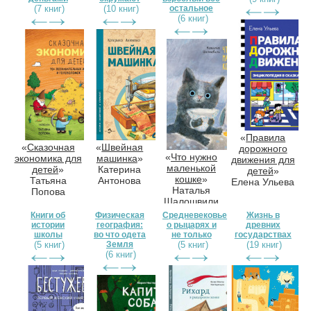
(7 книг)
(10 книг)
остальное
(6 книг)
«
Правила
«
Сказочная
«
Швейная
дорожного
«
Что нужно
экономика для
машинка
»
движения для
маленькой
детей
»
Катерина
детей
»
кошке
»
Татьяна
Антонова
Елена Ульева
Наталья
Попова
Шалошвили
Книги об
Физическая
Средневековье:
Жизнь в
истории
география:
о рыцарях и
древних
школы
во что одета
не только
государствах
(5 книг)
Земля
(5 книг)
(19 книг)
(6 книг)