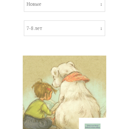
Новые
↧
7-8 лет
↧