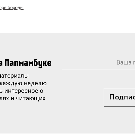
море бороды
на Папмамбуке
материалы
 каждую неделю
ь интересное о
Подпи
елях и читающих