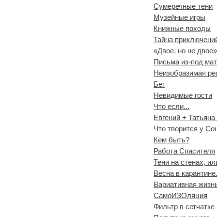
Сумеречные тени
Музейные игры
Книжные походы
Тайна приключени
«Двое, но не двое
Письма из-под ма
Неизобразимая ре
Бег
Невидимые гости
Что если...
Евгений + Татьяна 
Что творится у Со
Кем быть?
Работа Спасителя
Тени на стенах, и
Весна в карантине
Вариативная жизн
СамоИЗОляция
Фильтр в сетчатке