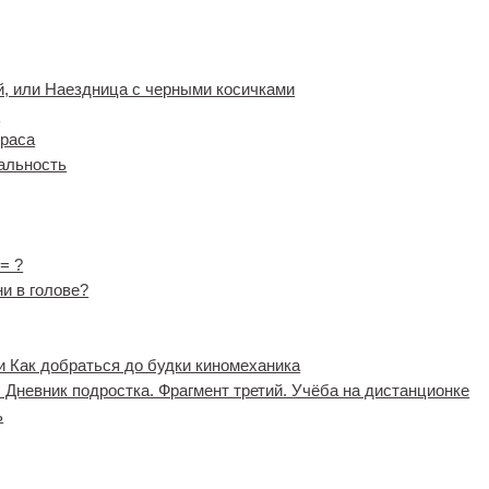
й, или Наездница с черными косичками
»
траса
альность
= ?
ни в голове?
ли Как добраться до будки киномеханика
. Дневник подростка. Фрагмент третий. Учёба на дистанционке
ь