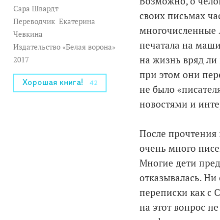
Возможно, о чело
Сара Швардт
своих письмах ча
Переводчик
Екатерина
многочисленные
Чевкина
печатала на машин
Издательство «Белая ворона»
на жизнь вряд ли 
2017
при этом они пер
Хорошая книга!
42
не было «писател
новостями и инте
После прочтения 
очень много писе
Многие дети пред
отказывалась. Ни 
переписки как с С
на этот вопрос не