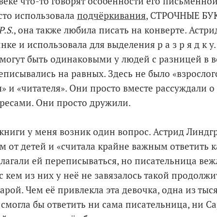
веке что-то говорят особенности его письменной
сто использовала
подчёркивания
, СТРОЧНЫЕ БУ
P
.
S
., она также любила писать на конверте. Астр
ке и использовала для выделения р а з р я д к у.
могут быть одинаковыми у людей с разницей в во
еписывались на равных. Здесь не было «взрослого
я» и «читателя». Они просто вместе рассуждали о
ресами. Они просто дружили.
книги у меня возник один вопрос. Астрид Линдг
м от детей и «считала крайне важным ответить 
лагали ей переписываться, но писательница веж
с кем из них у неё не завязалось такой продолж
арой. Чем её привлекла эта девочка, одна из тыс
 смогла бы ответить ни сама писательница, ни С