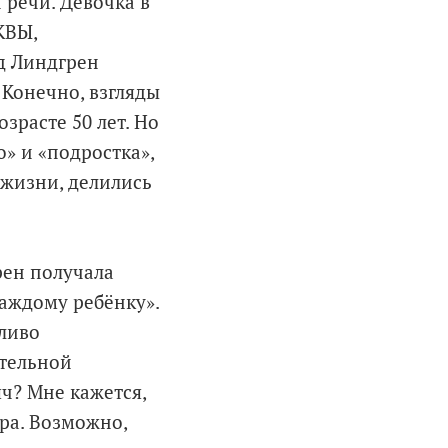
 речи. Девочка в
КВЫ,
ид Линдгрен
 Конечно, взгляды
зрасте 50 лет. Но
» и «подростка»,
 жизни, делились
рен получала
каждому ребёнку».
ливо
ительной
яч? Мне кажется,
ара. Возможно,