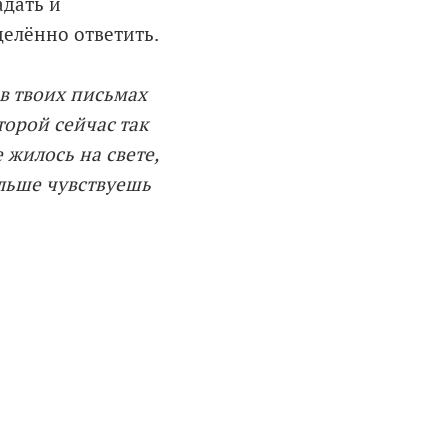
адать и
делённо ответить.
 в твоих письмах
торой сейчас так
 жилось на свете,
ольше чувствуешь