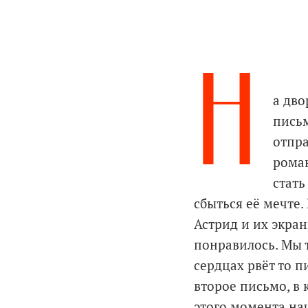
Н
а дво
пись
отпра
роман
стать
сбыться её мечте
Астрид и их экра
понравилось. Мы т
сердцах рвёт то п
второе письмо, в 
этого момента на