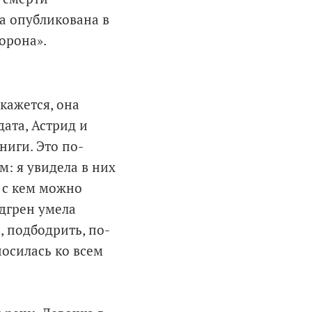
ла опубликована в
ворона».
кажется, она
дата, Астрид и
иги. Это по-
м: я увидела в них
 с кем можно
дгрен умела
 подбодрить, по-
осилась ко всем