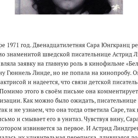
ре 1971 год. Двенадцатилетняя Сара Юнгкранц р
мо знаменитой шведской писательнице Астрид Л
вляла заявку на главную роль в кинофильме «Бе
у Гюннель Линде, но не попала на кинопробу. О
 актрисой и надеется, что связи детской писате
. Помимо этого в своём письме она комментируе
низации. Как можно было ожидать, писательнице 
ак и не узнаем, что она тогда ответила Саре, так 
исьмо и смывает его в унитаз. Чувствуя вину, Са
котором извиняется за первое. И Астрид Линдгрен
чалась их удивительная переписка, длившаяся до