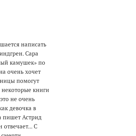
ешается написать
индгрен. Сара
лый камушек» по
на очень хочет
льницы помогут
т некоторые книги
это не очень
как девочка в
ра пишет Астрид
 отвечает... С
 смерти