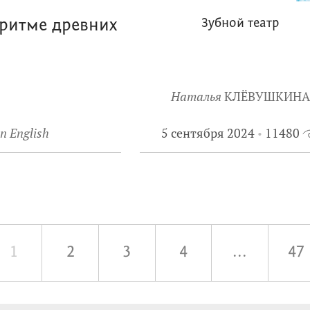
 ритме древних
Зубной театр
Наталья
КЛЁВУШКИНА
n English
5 сентября 2024
11480
1
2
3
4
...
47