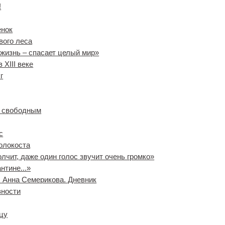
!
енок
вого леса
 жизнь ‒ спасает целый мир»
 XIII веке
г
ь свободным
с
олокоста
олчит, даже один голос звучит очень громко»
нтине...»
. Анна Семерикова. Дневник
вности
цу