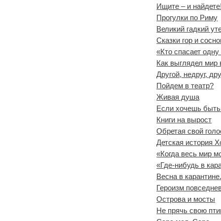
Ищите – и найдете
Прогулки по Риму
Великий гадкий ут
Сказки гор и сосно
«Кто спасает одну
Как выглядел мир в
Другой, недруг, дру
Пойдем в театр?
Живая душа
Если хочешь быт
Книги на вырост
Обретая свой голо
Детская история Х
«Когда весь мир м
«Где-нибудь в кара
Весна в карантине
Героизм повседне
Острова и мосты
Не прячь свою пти