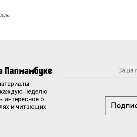
обода
на Папмамбуке
материалы
 каждую неделю
ь интересное о
Подпи
елях и читающих