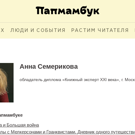
АХ
ЛЮДИ И СОБЫТИЯ
РАСТИМ ЧИТАТЕЛЯ
Анна Семерикова
обладатель диплома «Книжный эксперт XXI века», г. Мос
апмамбуке
а и Большая война
лы с Мелкерсонами и Гранквистами. Дневник одного путешеств