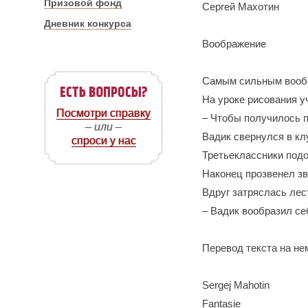
Призовой фонд
Сергей Махотин
Дневник конкурса
Воображение
Самым сильным вообр
На уроке рисования у
Посмотри справку
– Чтобы получилось п
– или –
Вадик свернулся в кл
спроси у нас
Третьеклассники подо
Наконец прозвенел зв
Вдруг затряслась лес
– Вадик вообразил се
Перевод текста на не
Sergej Mahotin
Fantasie