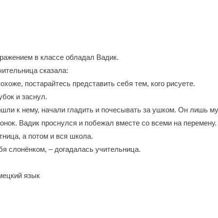
ажением в классе обладал Вадик.
чительница сказала:
охоже, постарайтесь представить себя тем, кого рисуете.
убок и заснул.
шли к нему, начали гладить и почесывать за ушком. Он лишь му
онок. Вадик проснулся и побежал вместе со всеми на перемену.
тница, а потом и вся школа.
бя слонёнком, – догадалась учительница.
мецкий язык