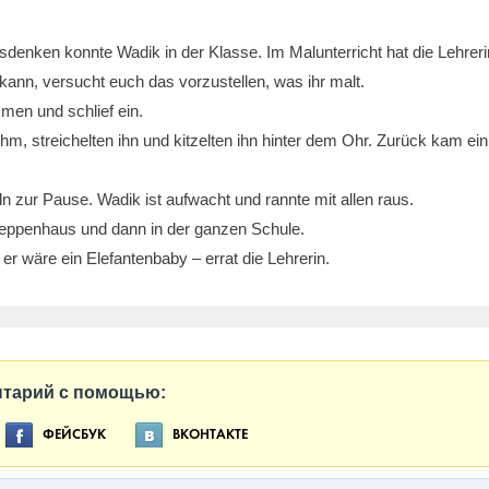
denken konnte Wadik in der Klasse. Im Malunterricht hat die Lehreri
ann, versucht euch das vorzustellen, was ihr malt.
men und schlief ein.
ihm, streichelten ihn und kitzelten ihn hinter dem Ohr. Zurück kam ei
n zur Pause. Wadik ist aufwacht und rannte mit allen raus.
Treppenhaus und dann in der ganzen Schule.
, er wäre ein Elefantenbaby – errat die Lehrerin.
нтарий с помощью:
ФЕЙСБУК
ВКОНТАКТЕ