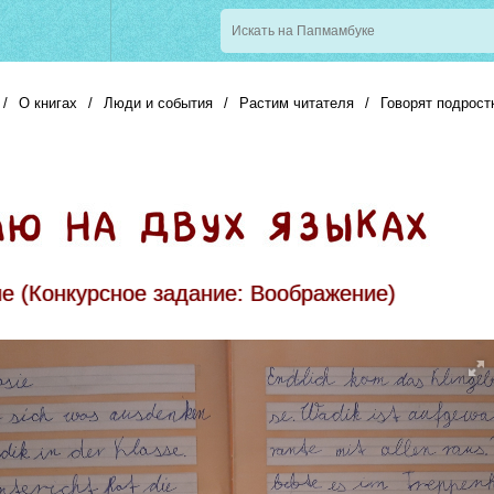
/
О книгах
/
Люди и события
/
Растим читателя
/
Говорят подрост
е (Конкурсное задание:
Воображение
)