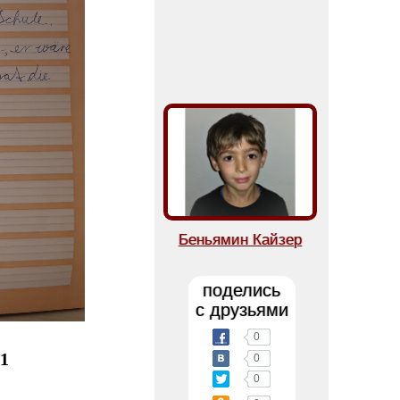
Беньямин Кайзер
поделись
с друзьями
0
1
0
0