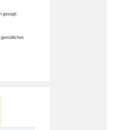
n gesagt:
n gemütliches