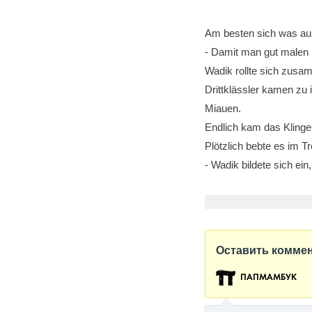
Am besten sich was aus
- Damit man gut malen k
Wadik rollte sich zusam
Drittklässler kamen zu 
Miauen.
Endlich kam das Klingel
Plötzlich bebte es im 
- Wadik bildete sich ein
Оставить комме
ПАПМАМБУК