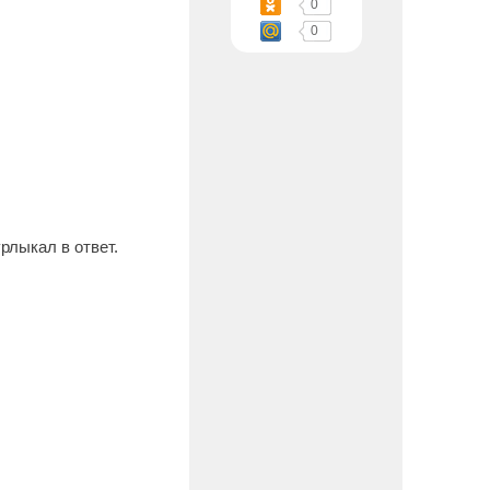
0
0
рлыкал в ответ.