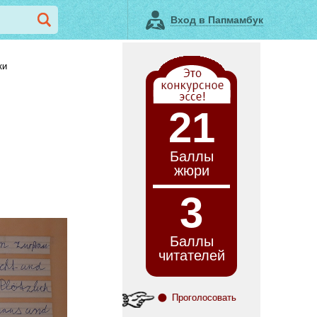
Вход в Папмамбук
ки
21
Баллы
жюри
3
Баллы
читателей
Проголосовать