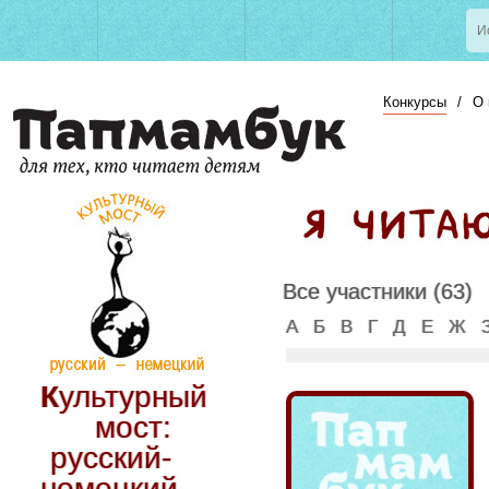
Конкурсы
/
О 
Все участники (63)
А
Б
В
Г
Д
Е
Ж
Культурный
мост:
русский-
немецкий.