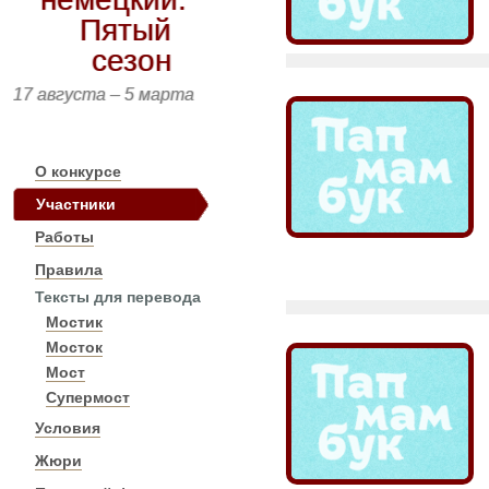
Пятый
сезон
17 августа – 5 марта
О конкурсе
Участники
Работы
Правила
Тексты для перевода
Мостик
Мосток
Мост
Супермост
Условия
Жюри