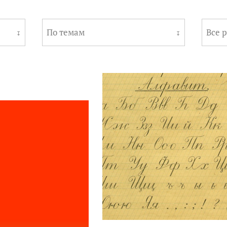
По темам
Все 
↧
↧