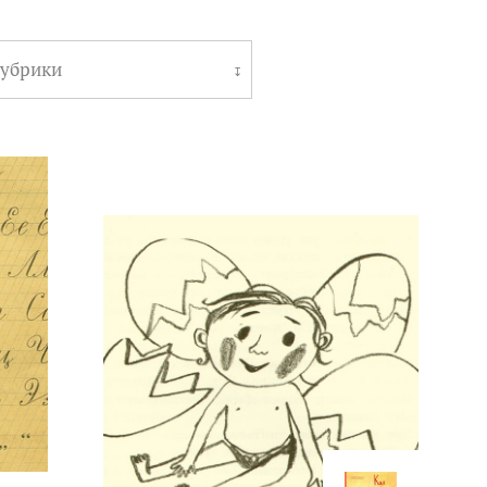
рубрики
↧