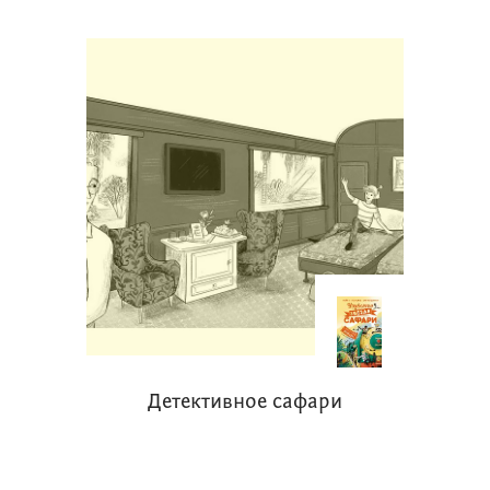
рубрику: «Эксперты-подростки – о
новых книгах». В ней ребята,
получившие дипломы «книжных
экспертов» в разных сезонах конкурса,
будут рассказывать о недавно
вышедших книгах. Издательства
присылают нам анонсы своих
новинок, мы знакомим с ними
экспертов-подростков, и если что-то
из предложенного заинтересовало
эксперта, книгу высылают ему по
почте. Получив книгу, эксперт ее
читает и решает, писать или не писать
Детективное сафари
про нее, и если писать, то что и как.