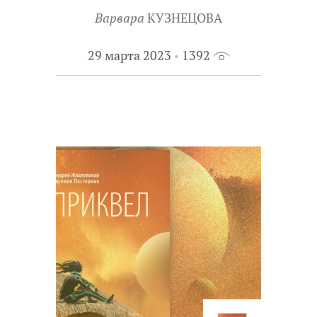
Конечно, одна книга может
Варвара
КУЗНЕЦОВА
заинтересовать сразу нескольких
книжных экспертов. Тогда мы
29 марта 2023
1392
получаем несколько эссе,
посвященных этой книге, – от детей из
разных регионов, с разным
читательским опытом и разными
взглядами на мир.
Знакомьтесь с работами книжных
экспертов XXI века – и с новыми
книгами для подростков.