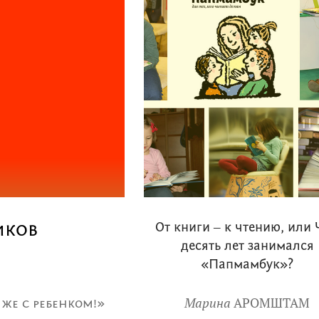
иков
От книги ‒ к чтению, или
десять лет занимался
«Папмамбук»?
Марина
АРОМШТАМ
же с ребенком!»