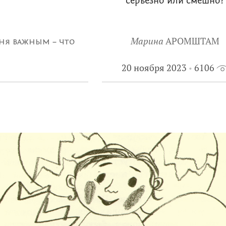
серьезно или смешно?
Марина
АРОМШТАМ
еня важным – что
20 ноября 2023
6106
знаем сейчас…»