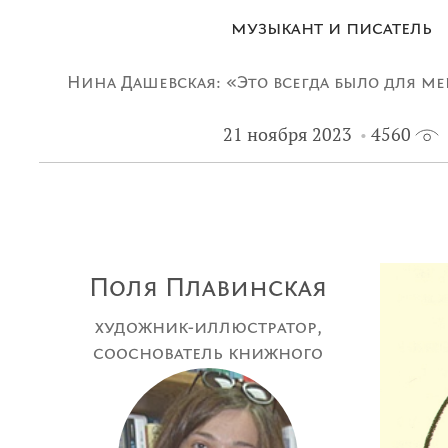
музыкант и писатель
Нина Дашевская: «Это всегда было для м
21 ноября 2023
4560
сделало человека таким, каким мы его 
Поля Плавинская
художник-иллюстратор,
сооснователь книжного
магазина «Маршак»