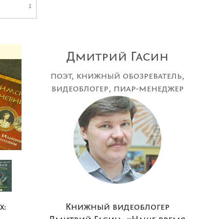
↧
Дмитрий Гасин
поэт, книжный обозреватель,
видеоблогер, пиар-менеджер
издательства «Время»
х:
Книжный видеоблогер