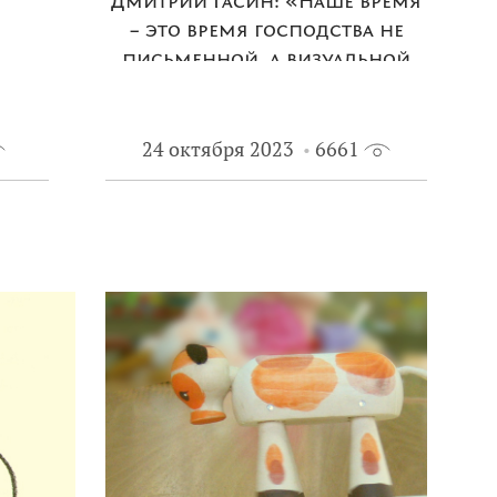
Дмитрий Гасин: «Наше время
– это время господства не
письменной, а визуальной
культуры и устного слова»
24 октября 2023
6661