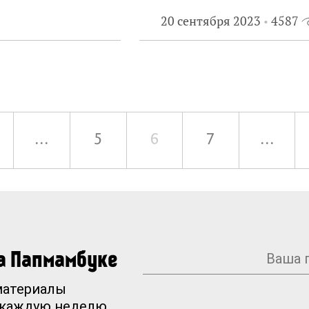
20 сентября 2023
4587
...
5
6
7
...
на Папмамбуке
материалы
 каждую неделю