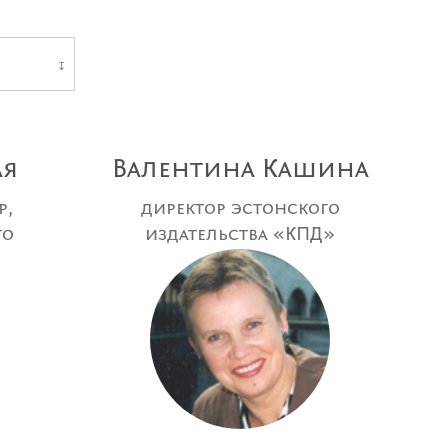
↧
ая
Валентина Кашина
р,
директор эстонского
го
издательства «КПД»