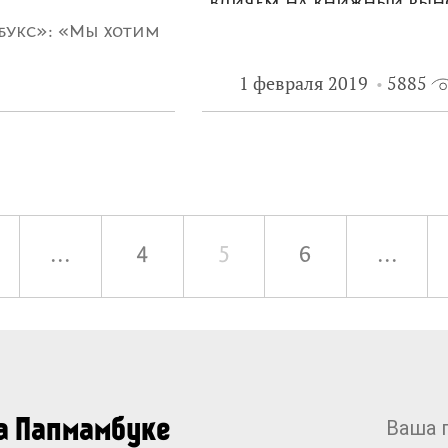
влияем на книжный рын
способствуем его разви
букс»: «Мы хотим
1 февраля 2019
5885
 у которых будет
...
4
5
6
...
на Папмамбуке