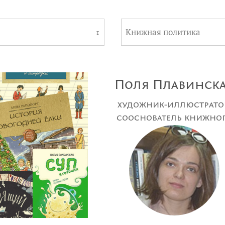
Книжная политика
↧
Поля Плавинск
художник-иллюстрато
сооснователь книжно
магазина «Маршак»