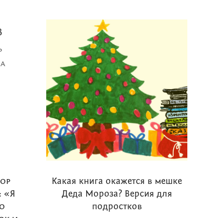
в
р
а
тор
Какая книга окажется в мешке
 «Я
Деда Мороза? Версия для
о
подростков