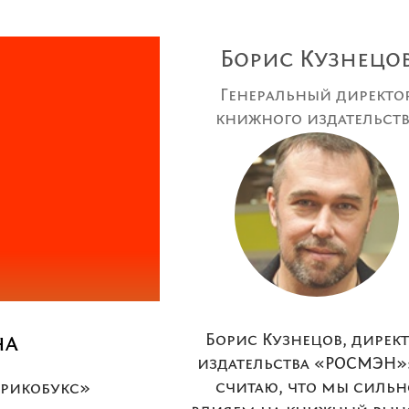
Борис Кузнецо
Генеральный директо
книжного издательств
«Росмэн»
на
Борис Кузнецов, дирек
издательства «РОСМЭН»:
считаю, что мы сильн
брикобукс»