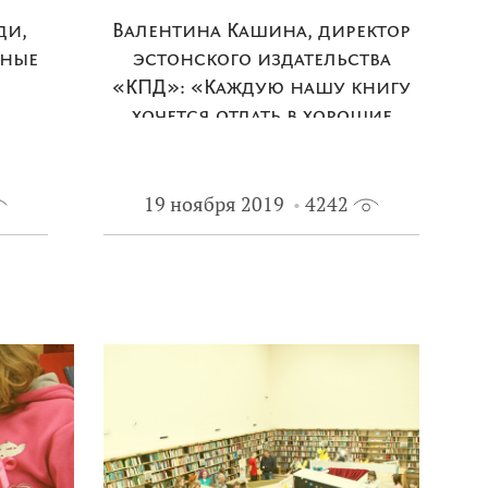
ди,
Валентина Кашина, директор
жные
эстонского издательства
«КПД»: «Каждую нашу книгу
хочется отдать в хорошие
руки, она того заслуживает».
19 ноября 2019
4242