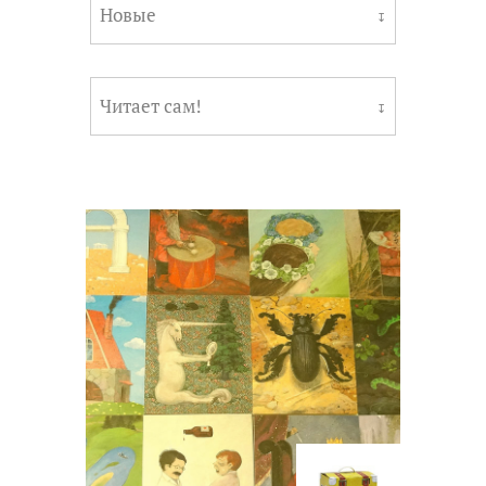
Новые
↧
Читает сам!
↧