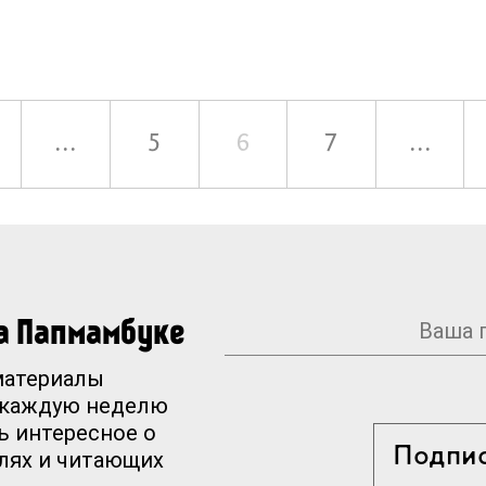
...
5
6
7
...
на Папмамбуке
материалы
 каждую неделю
ь интересное о
Подпи
елях и читающих