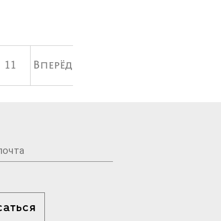
11
Вперёд
саться