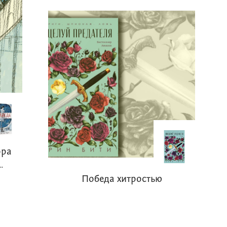
ора
…
Победа хитростью