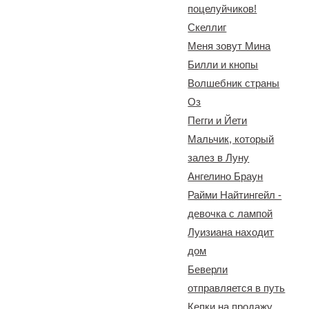
поцелуйчиков!
Скеллиг
Меня зовут Мина
Билли и кнопы
Волшебник страны
Оз
Пегги и Йети
Мальчик, который
залез в Луну
Ангелино Браун
Райми Найтингейл -
девочка с лампой
Луизиана находит
дом
Беверли
отправляется в путь
Кепки на продажу