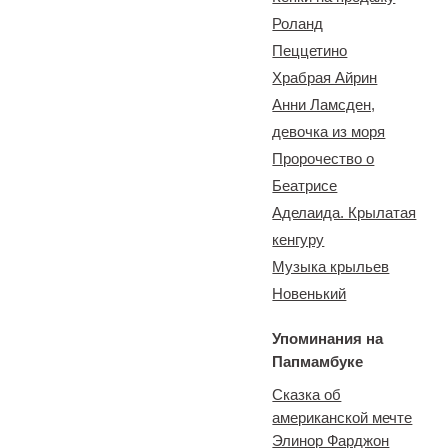
Роланд
Пеццетино
Храбрая Айрин
Анни Ламсден,
девочка из моря
Пророчество о
Беатрисе
Аделаида. Крылатая
кенгуру
Музыка крыльев
Новенький
Упоминания на
Папмамбуке
Сказка об
американской мечте
Элинор Фарджон