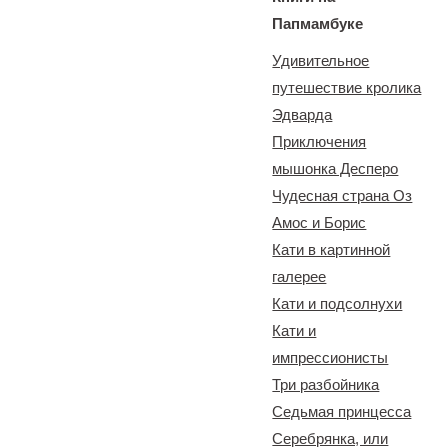
Папмамбуке
Удивительное
путешествие кролика
Эдварда
Приключения
мышонка Десперо
Чудесная страна Оз
Амос и Борис
Кати в картинной
галерее
Кати и подсолнухи
Кати и
импрессионисты
Три разбойника
Седьмая принцесса
Серебрянка, или