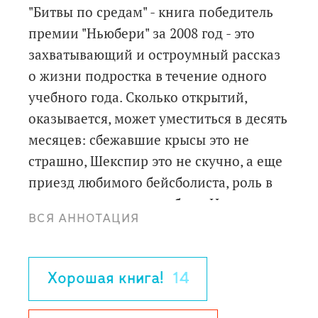
"Битвы по средам" - книга победитель
премии "Ньюбери" за 2008 год - это
захватывающий и остроумный рассказ
о жизни подростка в течение одного
учебного года. Сколько открытий,
оказывается, может уместиться в десять
месяцев: сбежавшие крысы это не
страшно, Шекспир это не скучно, а еще
приезд любимого бейсболиста, роль в
спектакле и первая любовь. И все это в
ВСЯ АННОТАЦИЯ
1967-68 году на фоне войны во
Вьетнаме, еще бы - ведь на дворе 1967
год.
Хорошая книга!
14