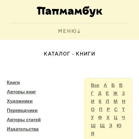
МЕНЮ
КАТАЛОГ
КНИГИ
Книги
Все
А
Б
В
Авторы книг
Г
Д
Е
Ж
З
Художники
И
К
Л
М
Н
О
П
Р
С
Т
Переводчики
У
Ф
Х
Ц
Ч
Авторы статей
Ш
Щ
Э
Ю
Издательства
Я