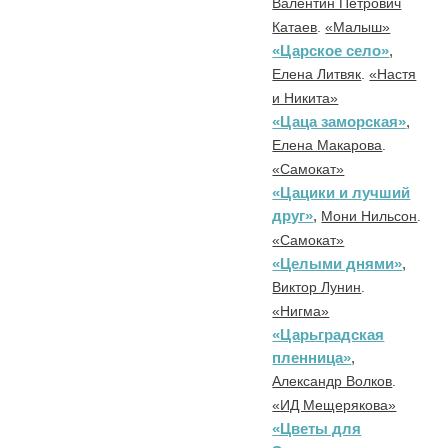
Валентин Петрович
Катаев
.
«Малыш»
«Царское село»
,
Елена Литвяк
.
«Настя
и Никита»
«Цаца заморская»
,
Елена Макарова
.
«Самокат»
«Цацики и лучший
друг»
,
Мони Нильсон
.
«Самокат»
«Целыми днями»
,
Виктор Лунин
.
«Нигма»
«Царьградская
пленница»
,
Александр Волков
.
«ИД Мещерякова»
«Цветы для