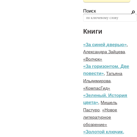
Поиск
Книги
«За синей дверью»
,
Александра Зайцева
.
«Волчок»
«За горизонтом. Две
повести»
,
Татьяна
Ильдимирова
.
«КомпасГид»
«Зеленый. История
цвета»
,
Мишель
Пастуро
.
«Новое
литературное
обозрение»
«Золотой ключик,