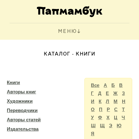
МЕНЮ
КАТАЛОГ
КНИГИ
Книги
Все
А
Б
В
Авторы книг
Г
Д
Е
Ж
З
Художники
И
К
Л
М
Н
О
П
Р
С
Т
Переводчики
У
Ф
Х
Ц
Ч
Авторы статей
Ш
Щ
Э
Ю
Издательства
Я