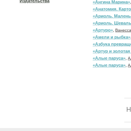
Издательства
«Ангина Марина»
«Анатомия. Карт
«Ариоль. Маленьк
«Ариоль. Шеваль
«Артуро»
,
Ванесса
«Амели и рыбка»
«Азбука превращ
«Артур и золотая
«Алые паруса»
,
А
«Алые паруса»
,
А
Н