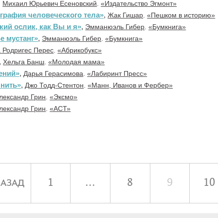
,
Михаил Юрьевич Есеновский
.
«Издательство Эгмонт»
ография человеческого тела»
,
Жак Гишар
.
«Пешком в историю»
ий ослик, как Вы и я»
,
Эмманюэль Гибер
.
«Бумкнига»
е мустанг»
,
Эмманюэль Гибер
.
«Бумкнига»
 Родригес Перес
.
«Абрикобукс»
,
Хельга Банш
.
«Молодая мама»
ений»
,
Дарья Герасимова
.
«Лабиринт Пресс»
 нить»
,
Джо Тодд-Стентон
.
«Манн, Иванов и Фербер»
лександр Грин
.
«Эксмо»
лександр Грин
.
«АСТ»
азад
1
...
8
9
10