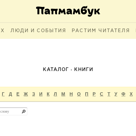
АХ
ЛЮДИ И СОБЫТИЯ
РАСТИМ ЧИТАТЕЛЯ
КАТАЛОГ
КНИГИ
Г
Д
Е
Ж
З
И
К
Л
М
Н
О
П
Р
С
Т
У
Ф
Х