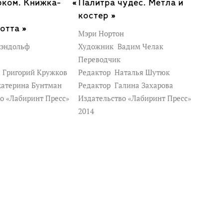
рком. Книжка-
Палитра чудес. Метла и
костер »
отта »
Мэри Нортон
эндольф
Художник
Вадим Челак
Переводчик
к
Григорий Кружков
Редактор
Наталья Шутюк
атерина Бунтман
Редактор
Галина Захарова
о «Лабиринт Пресс»
Издательство «Лабиринт Пресс»
2014