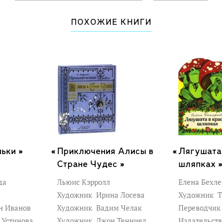
ПОХОЖИЕ КНИГИ
ьки »
Приключения Алисы в
Лягушата
Стране Чудес »
шляпках 
да
Льюис Кэрролл
Елена Бехле
Художник
Ирина Лосева
Художник
Т
н Иванов
Художник
Вадим Челак
Переводчи
 Устинова
Художник
Джон Тенниел
Издательств