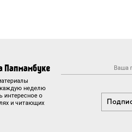
на Папмамбуке
материалы
 каждую неделю
ь интересное о
Подпи
елях и читающих