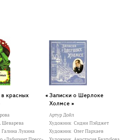
 в красных
Записки о Шерлоке
»
Холмсе »
рова
Артур Дойл
. Шеварева
Художник
Сидни Пэйджет
к
Галина Лукина
Художник
Олег Пархаев
о «Лабиринт Пресс»
Художник
Анастасия Безгубова