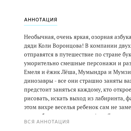
АННОТАЦИЯ
Необычная, очень яркая, озорная азбук
дяди Коли Воронцова! В компании двух
отправятся в путешествие по стране бук
уморительно смешные персонажи и раз
Емеля и ёжик Лёша, Мумындра и Мумзик
динозавры - все они страшно заняты 
предстоит заняться каждому, кто открое
рисовать, искать выход из лабиринта, ф
этом вихре веселья ребенок сам не заме
всеми без исключения, от А до Я.
ВСЯ АННОТАЦИЯ
Для детей дошкольного возраста.