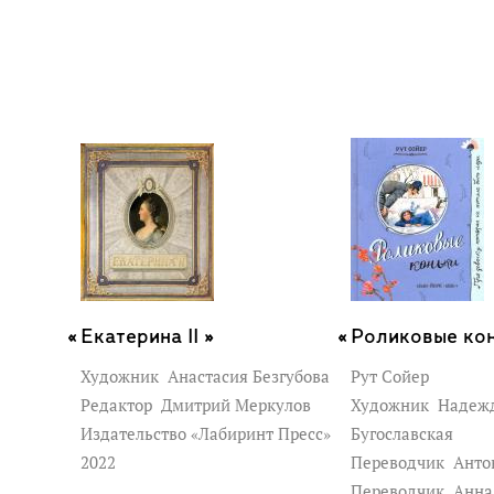
Екатерина II »
Роликовые кон
Художник
Анастасия Безгубова
Рут Сойер
Редактор
Дмитрий Меркулов
Художник
Надеж
Издательство «Лабиринт Пресс»
Бугославская
2022
Переводчик
Анто
Переводчик
Анна