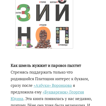
Как шмель жужжит и паровоз пыхтит
Стремясь поддержать только что
родившийся Платошин интерес к буквам,
сразу после
«Азбуки» Воронцова
я
предложила ему
«Букваренок» Георгия
Юдина
. Эта книга появилась у нас недавно,
поэтому Лёне она тоже была незнакома. И