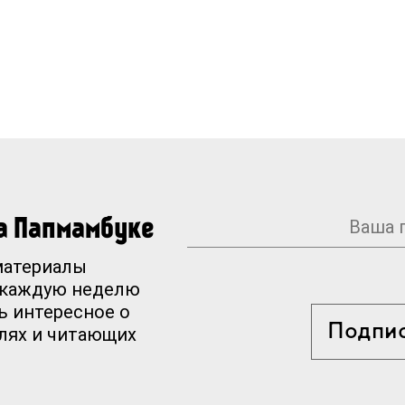
на Папмамбуке
материалы
 каждую неделю
ь интересное о
Подпи
елях и читающих