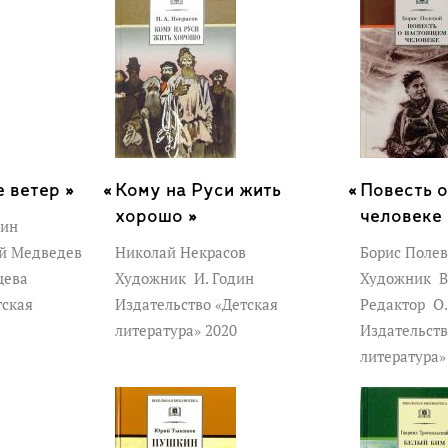
е ветер »
Кому на Руси жить
Повесть 
хорошо »
человеке 
вин
й Медведев
Николай Некрасов
Борис Поле
цева
Художник
И. Годин
Художник
В
тская
Издательство «Детская
Редактор
О.
литература» 2020
Издательств
литература»