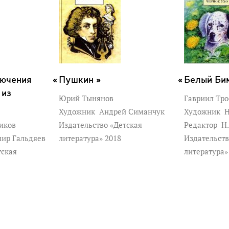
лючения
Пушкин »
Белый Бим
 из
Юрий Тынянов
Гавриил Тр
Художник
Андрей Симанчук
Художник
Н
иков
Издательство «Детская
Редактор
Н.
ир Гальдяев
литература» 2018
Издательств
тская
литература»