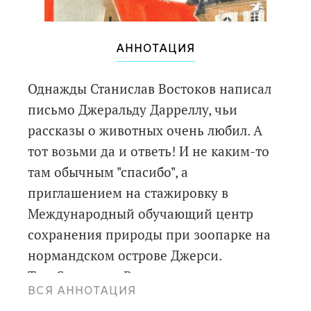
АННОТАЦИЯ
Однажды Станислав Востоков написал
письмо Джеральду Дарреллу, чьи
рассказы о животных очень любил. А
тот возьми да и ответь! И не каким-то
там обычным "спасибо", а
приглашением на стажировку в
Международный обучающий центр
сохранения природы при зоопарке на
нормандском острове Джерси.
Там Станислав Востоков начал вести
ВСЯ АННОТАЦИЯ
дневник своих приключений, и вот что