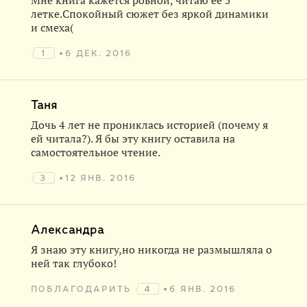
Мне книга кажется ровной, читаю ее 5
летке.Спокойный сюжет без яркой динамики
и смеха(
1
6 ДЕК. 2016
Таня
Дочь 4 лет не прониклась историей (почему я
ей читала?). Я бы эту книгу оставила на
самостоятельное чтение.
3
12 ЯНВ. 2016
Александра
Я знаю эту книгу,но никогда не размышляла о
ней так глубоко!
ПОБЛАГОДАРИТЬ
4
6 ЯНВ. 2016