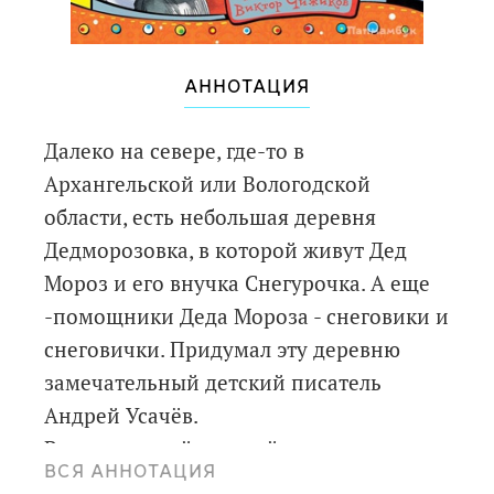
АННОТАЦИЯ
Далеко на севере, где-то в
Архангельской или Вологодской
области, есть небольшая деревня
Дедморозовка, в которой живут Дед
Мороз и его внучка Снегурочка. А еще
-помощники Деда Мороза - снеговики и
снеговички. Придумал эту деревню
замечательный детский писатель
Андрей Усачёв.
Великолепный детский художник-
ВСЯ АННОТАЦИЯ
иллюстратор Виктор Чижиков