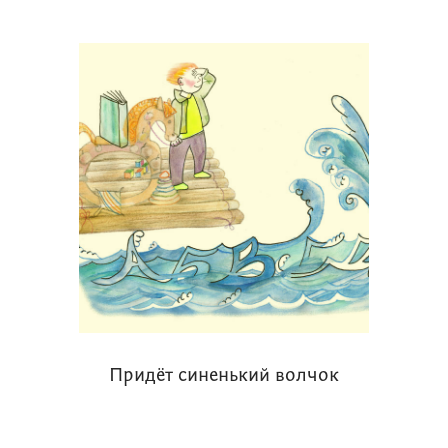
Придёт синенький волчок