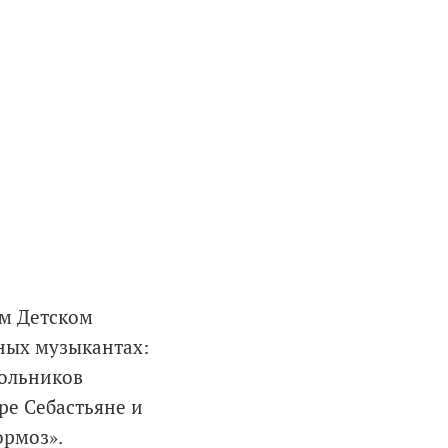
ом Детском
ных музыкантах:
кольников
ре Себастьяне и
ормоз».