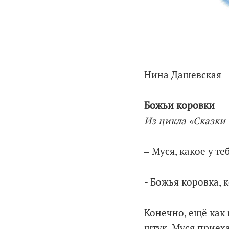
Нина Дашевская
Божьи коровки
Из цикла «Сказки
‒ Муся, какое у т
- Божья коровка, 
Конечно, ещё как
штук. Муся приеха