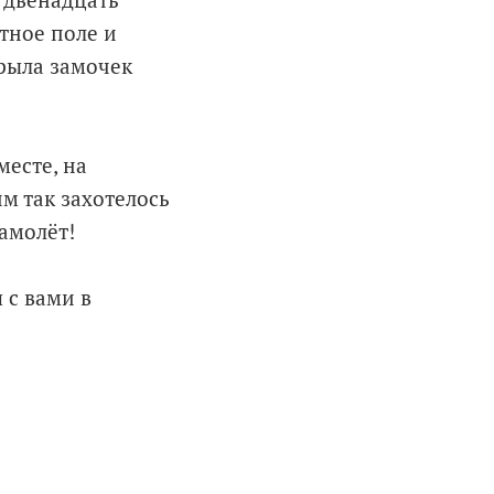
о двенадцать
тное поле и
рыла замочек
месте, на
м так захотелось
самолёт!
я с вами в