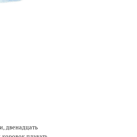
и, двенадцать
 коровок плавать.