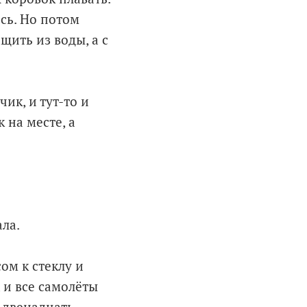
сь. Но потом
щить из воды, а с
ик, и тут-то и
 на месте, а
ала.
ом к стеклу и
 и все самолёты