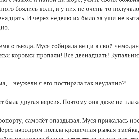
ого боялись волн, и у них не очень-то получало
енадцать. И через неделю их было за уши не выта
но.
мя отъезда. Муся собирала вещи в свой чемоданч
жьи коровки пропали! Все двенадцать! Купальник
ама, ‒ неужели я его постирала так неудачно?!
ёт была другая версия. Поэтому она даже не плак
ропорту; самолёт опаздывал. Муся прижалась нос
 Через аэродром ползла крошечная рыжая змейка,