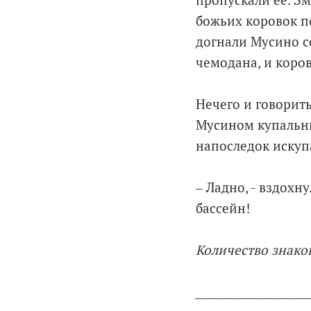
пропускали её. Зм
божьих коровок по
догнали Мусино с
чемодана, и коро
Нечего и говорить
Мусином купальник
напоследок искупа
‒ Ладно, - вздохну
бассейн!
Количество знаков
____________________