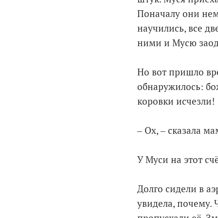
Поначалу они немн
научились, все дв
ними и Мусю заод
Но вот пришло вре
обнаружилось: бо
коровки исчезли!
‒ Ох, ‒ сказала м
У Муси на этот сч
Долго сидели в аэ
увидела, почему.