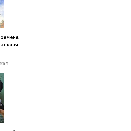
Времена
кальная
кая