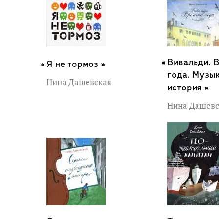
Вивальди. 
Я не тормоз »
года. Музы
Нина Дашевская
история »
Нина Дашевс