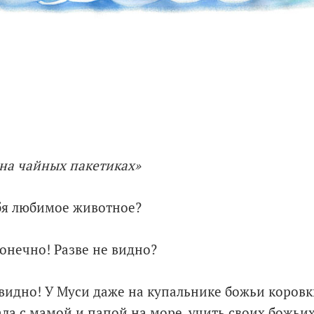
 на чайных пакетиках»
ебя любимое животное?
конечно! Разве не видно?
 видно! У Муси даже на купальнике божьи коровк
ла с мамой и папой на море, учить своих божьих