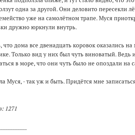
ейка подползла ближе, и тут стало видно, что эт
лзут одна за другой. Они деловито пересекли лё
емейство уже на самолётном трапе. Муся приотк
вки дружно юркнули внутрь.
, что дома все двенадцать коровок оказались на 
е. Только вид у них был чуть виноватый. Ведь и
ться в море, что они чуть было не опоздали на 
ла Муся, - так уж и быть. Придётся мне записатьс
: 1271
____________