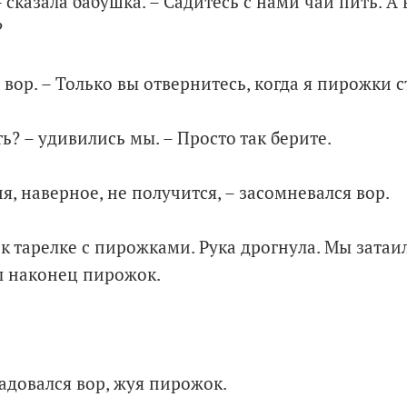
– сказала бабушка. – Садитесь с нами чай пить. А
?
 вор. – Только вы отвернитесь, когда я пирожки с
ть? – удивились мы. – Просто так берите.
ня, наверное, не получится, – засомневался вор.
к тарелке с пирожками. Рука дрогнула. Мы затаи
л наконец пирожок.
адовался вор, жуя пирожок.