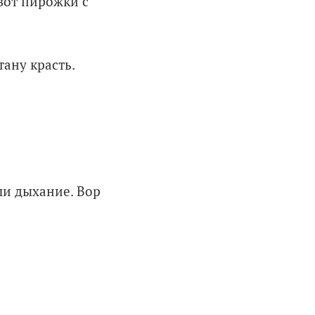
 вот пирожки с
тану красть.
ли дыхание. Вор