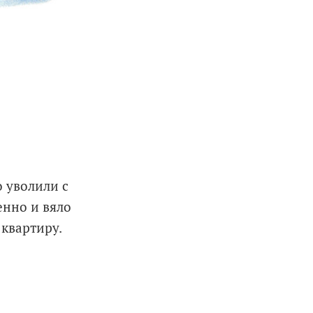
о уволили с
енно и вяло
 квартиру.