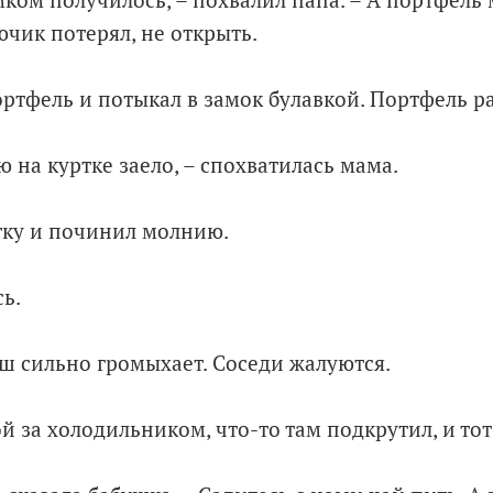
амком получилось, – похвалил папа. – А портфель
ючик потерял, не открыть.
ортфель и потыкал в замок булавкой. Портфель р
 на куртке заело, – спохватилась мама.
тку и починил молнию.
ь.
ш сильно громыхает. Соседи жалуются.
 за холодильником, что-то там подкрутил, и тот