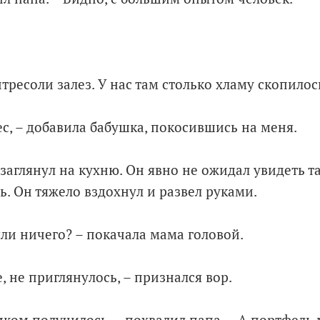
:
нтресоли залез. У нас там столько хламу скопилос
с, – добавила бабушка, покосившись на меня.
заглянул на кухню. Он явно не ожидал увидеть т
ь. Он тяжело вздохнул и развел руками.
яли ничего? – покачала мама головой.
е, не приглянулось, – признался вор.