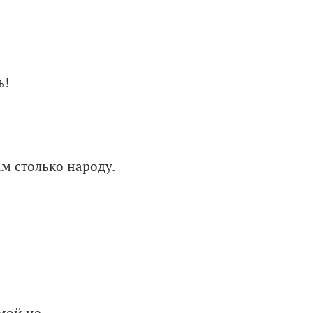
ь!
ам столько народу.