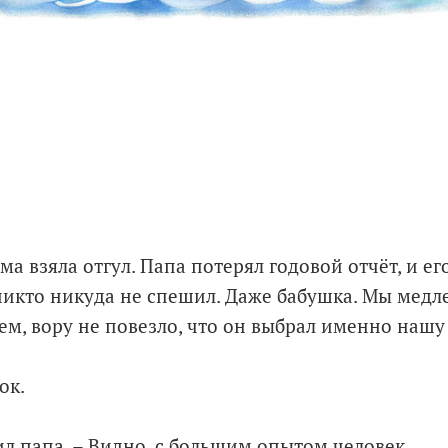
ма взяла отгул. Папа потерял годовой отчёт, и ег
никто никуда не спешил. Даже бабушка. Мы медл
ем, вору не повезло, что он выбрал именно нашу
ок.
ил папа. – Видно, с большим опытом человек.