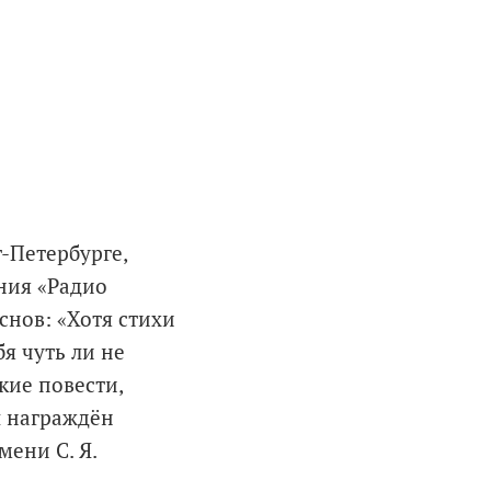
т-Петербурге,
ания «Радио
снов: «Хотя стихи
бя чуть ли не
кие повести,
л награждён
ени С. Я.