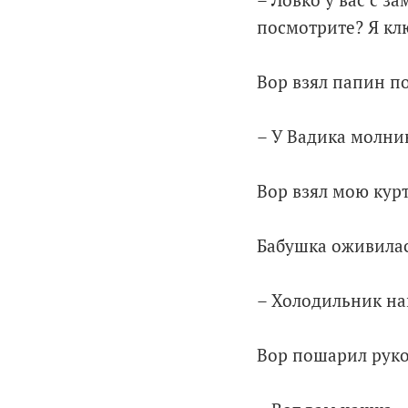
– Ловко у вас с з
посмотрите? Я кл
Вор взял папин п
– У Вадика молнию
Вор взял мою кур
Бабушка оживилас
– Холодильник на
Вор пошарил рукой