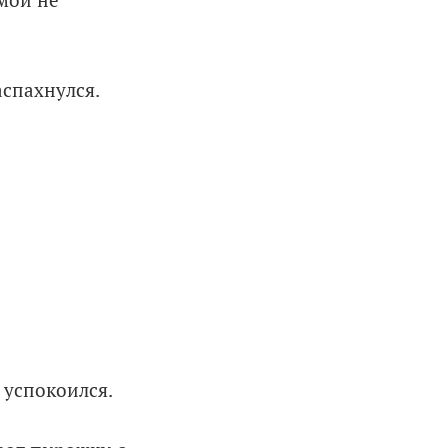
 мой не
аспахнулся.
 успокоился.