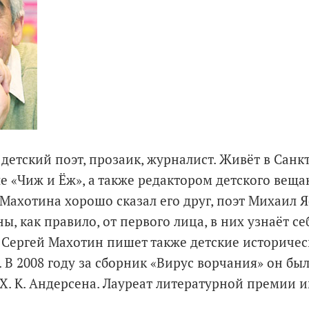
детский поэт, прозаик, журналист. Живёт в Санк
ле «Чиж и Ёж», а также редактором детского вещ
 Махотина хорошо сказал его друг, поэт Михаил Я
, как правило, от первого лица, в них узнаёт се
 Сергей Махотин пишет также детские историчес
. В 2008 году за сборник «Вирус ворчания» он бы
. К. Андерсена. Лауреат литературной премии им