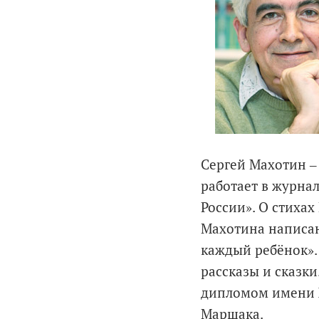
Сергей Махотин ‒ 
работает в журна
России». О стихах
Махотина написаны
каждый ребёнок».
рассказы и сказки
дипломом имени Х
Маршака.