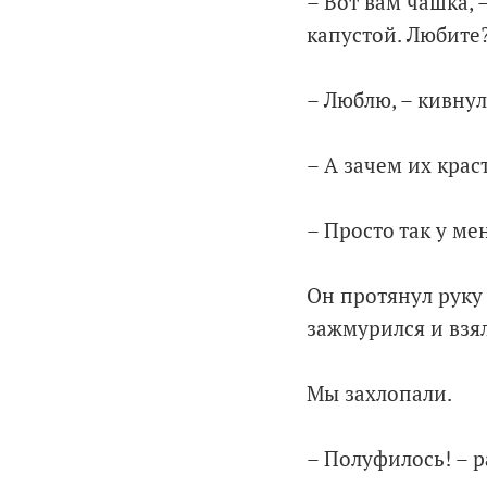
– Вот вам чашка, 
капустой. Любите
– Люблю, – кивнул
– А зачем их крас
– Просто так у ме
Он протянул руку 
зажмурился и взя
Мы захлопали.
– Полуфилось! – р