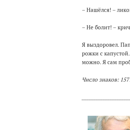
– Нашёлся! – лико
– Не болит! – крич
Я выздоровел. Па
рожки с капустой.
можно. Я сам про
Число знаков: 157
____________________