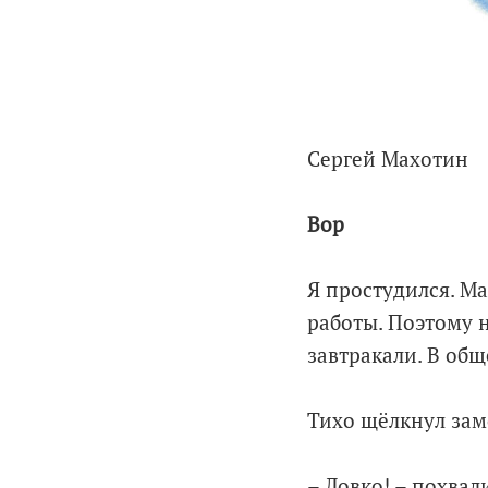
Сергей Махотин
Вор
Я простудился. Ма
работы. Поэтому 
завтракали. В общ
Тихо щёлкнул зам
– Ловко! – похвал