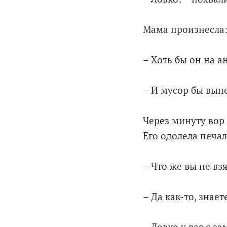
Мама произнесла
– Хоть бы он на а
– И мусор бы выне
Через минуту вор 
Его одолела печал
– Что же вы не вз
– Да как-то, знает