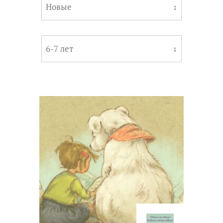
Новые
↧
6-7 лет
↧