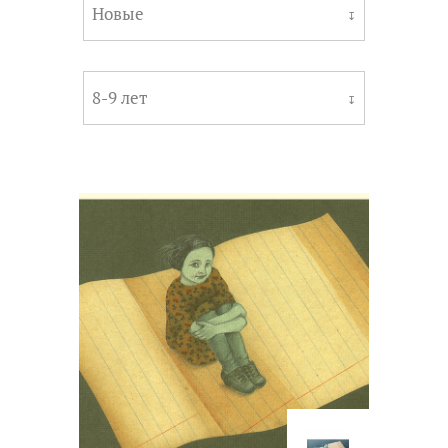
Новые
↧
8-9 лет
↧