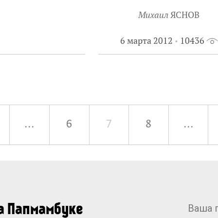
Михаил
ЯСНОВ
6 марта 2012
10436
...
6
7
8
...
на Папмамбуке