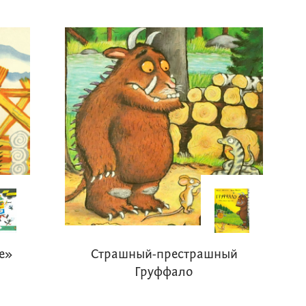
е»
Страшный-престрашный
Груффало