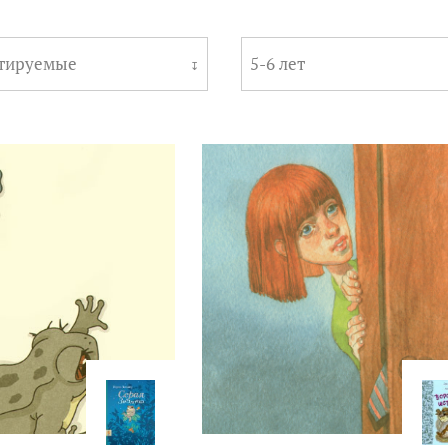
тируемые
5-6 лет
↧