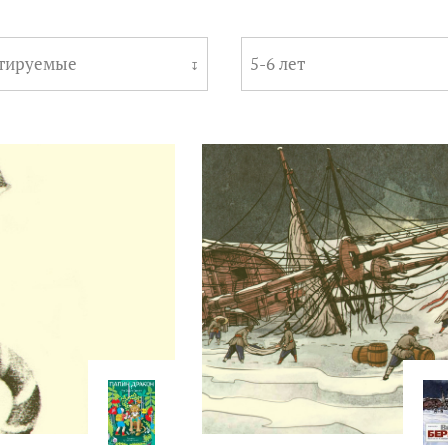
тируемые
5-6 лет
↧