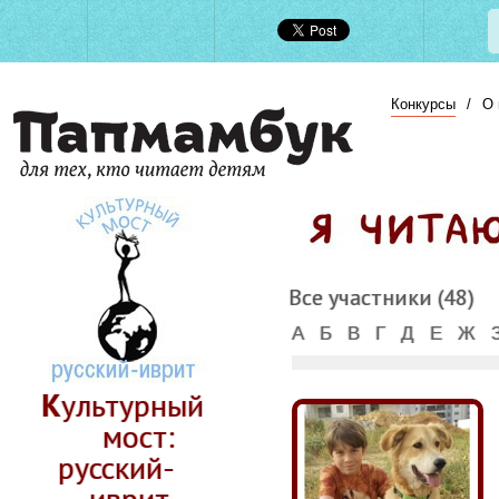
Конкурсы
/
О 
Все участники (48)
А
Б
В
Г
Д
Е
Ж
Культурный
мост:
русский-
иврит.