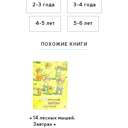
потрогать каждую деталь, и каждое
2-3 года
3-4 года
маленькое событие наполнено истинно
японской философией и любованием
4-5 лет
5-6 лет
жизнью в каждом ее моменте.
Для младшего школьного возраста.
ПОХОЖИЕ КНИГИ
14 лесных мышей.
Завтрак »