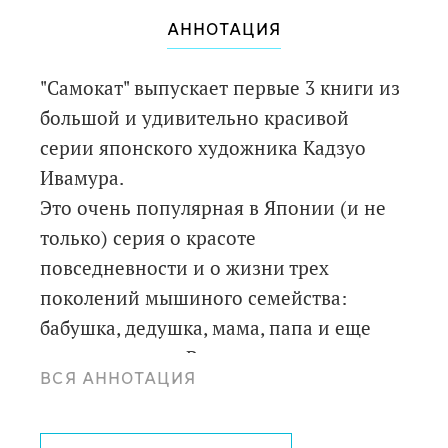
АННОТАЦИЯ
"Самокат" выпускает первые 3 книги из
большой и удивительно красивой
серии японского художника Кадзуо
Ивамура.
Это очень популярная в Японии (и не
только) серия о красоте
повседневности и о жизни трех
поколений мышиного семейства:
бабушка, дедушка, мама, папа и еще
десяток мышат. Всего несколько слов - и
ВСЯ АННОТАЦИЯ
тысячи деталей на каждой странице.
Мыши живут в лесу, и вместе с ними мы
видим мельчайшие подробности