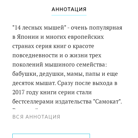
АННОТАЦИЯ
"14 лесных мышей" - очень популярная
в Японии и многих европейских
странах серия книг о красоте
повседневности и о жизни трех
поколений мышиного семейства:
бабушки, дедушки, мамы, папы и еще
десяток мышат. Сразу после выхода в
2017 году книги серии стали
бестселлерами издательства "Самокат".
В каждой стране свои новогодние
ВСЯ АННОТАЦИЯ
традиции! В книге "14 лесных мышей.
Новый год" мышиное семейство