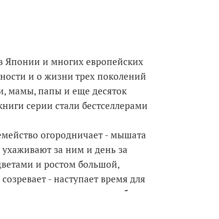
 в Японии и многих европейских
вности и о жизни трех поколений
, мамы, папы и еще десяток
 книги серии стали бестселлерами
семейство огородничает - мышата
 ухаживают за ним и день за
цветами и ростом большой,
созревает - наступает время для
ремен года и погоды, волшебство
 в иллюстрациях японского