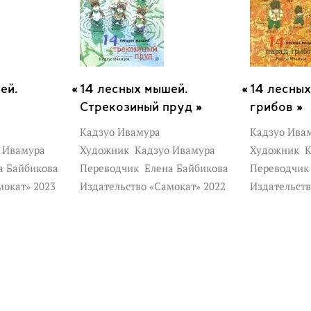
ей.
14 лесных мышей.
14 лесны
Стрекозиный пруд »
грибов »
Кадзуо Ивамура
Кадзуо Ива
 Ивамура
Художник
Кадзуо Ивамура
Художник
К
а Байбикова
Переводчик
Елена Байбикова
Переводчи
мокат» 2023
Издательство «Самокат» 2022
Издательств