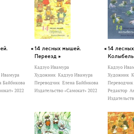
ей.
14 лесных мышей.
14 лесных
Переезд »
Колыбель
Кадзуо Ивамура
Кадзуо Ива
 Ивамура
Художник
Кадзуо Ивамура
Художник
К
а Байбикова
Переводчик
Елена Байбикова
Переводчи
мокат» 2022
Издательство «Самокат» 2022
Редактор
Ан
Издательств