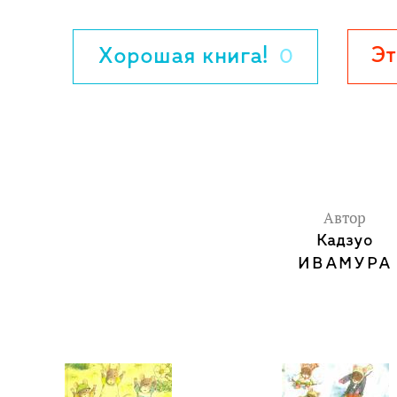
художника!
Книги Ивамуры напоминают миниатюрн
Эт
Хорошая книга!
0
хочется рассмотреть и потрогать кажду
событие наполнено истинно японской
жизнью в каждом ее моменте.
Для дошкольного и младшего школьного
Автор
Кадзуо
ИВАМУРА