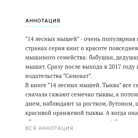
АННОТАЦИЯ
"14 лесных мышей" - очень популярная
странах серия книг о красоте повседне
мышиного семейства: бабушки, дедушки
мышат. Сразу после выхода в 2017 году
издательства "Самокат".
В книге "14 лесных мышей. Тыква" все 
сначала сажают семечко тыквы, а потом
днем, наблюдают за ростком, бутоном, 
красивой оранжевой тыквы. А когда она 
сбора урожая и осеннего пира! Смена в
ВСЯ АННОТАЦИЯ
природы, удивительный свет - все есть