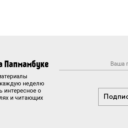
на Папмамбуке
материалы
 каждую неделю
ь интересное о
Подпи
елях и читающих