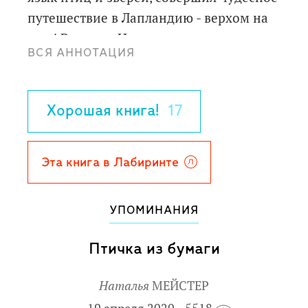
путешествие в Лапландию - верхом на
гусе! Вместе с Нильсом читателю
ВСЯ АННОТАЦИЯ
предстоит испытать захватывающее
чувство полета, пережить ужасные
опасности и невероятные испытания.
Хорошая книга!
17
Замечательные иллюстрации Ирины
Петелиной помогут перенестись в этот
яркий и необычайный мир.
Эта книга в Лабиринте
Свободный пересказ З. Задунайской и
А. Любарской.
УПОМИНАНИЯ
Для детей 6-10 лет.
Птичка из бумаги
Наталья
МЕЙСТЕР