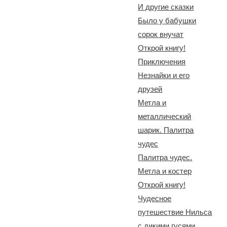
И другие сказки
Было у бабушки
сорок внучат
Открой книгу!
Приключения
Незнайки и его
друзей
Метла и
металлический
шарик. Палитра
чудес
Палитра чудес.
Метла и костер
Открой книгу!
Чудесное
путешествие Нильса
с дикими гусями