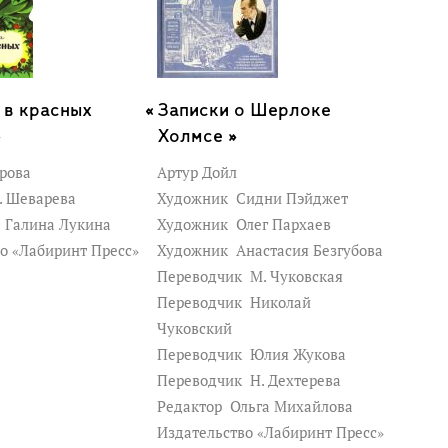
 в красных
Записки о Шерлоке
»
Холмсе »
рова
Артур Дойл
. Шеварева
Художник
Сидни Пэйджет
к
Галина Лукина
Художник
Олег Пархаев
о «Лабиринт Пресс»
Художник
Анастасия Безгубова
Переводчик
М. Чуковская
Переводчик
Николай
Чуковский
Переводчик
Юлия Жукова
Переводчик
Н. Дехтерева
Редактор
Ольга Михайлова
Издательство «Лабиринт Пресс»