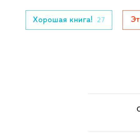
военно-исторических клубов России. И
широкого круга читателей. Дополните
Эт
Хорошая книга!
27
объемные конструкции, подвижные эле
раздвижные страницы, ляссе с модулем
стрелками, постер с портретами и био
полководцев, 10 карточек с униформой 
униформой французской армии, старинн