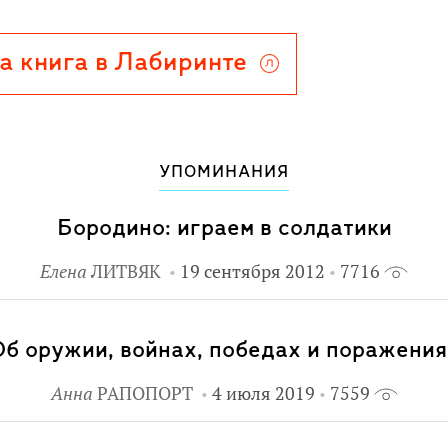
здание предназначено для
льные материалы: оригинальные
а книга в Лабиринте
менты, клапаны, панорамные и
 в виде часов с подвижными
графиями французских и русских
русской армии, 10 карточек с
УПОМИНАНИЯ
ая настольная игра "Казаки".
Бородино: играем в солдатики
Елена
ЛИТВЯК
19 сентября 2012
7716
Об оружии, войнах, победах и поражения
Анна
РАПОПОРТ
4 июля 2019
7559