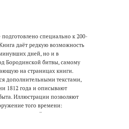
 подготовлено специально к 200-
 Книга даёт редкую возможность
минувших дней, но и в
д Бородинской битвы, самому
вающую на страницах книги.
ся дополнительными текстами,
ии 1812 года и описывают
быта. Иллюстрации позволяют
оружение того времени:
 даже в мельчайших деталях.
нейших библиотек, музеев,