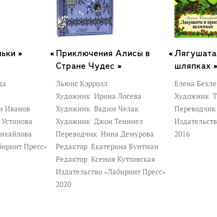
ьки »
Приключения Алисы в
Лягушата
Стране Чудес »
шляпках 
да
Льюис Кэрролл
Елена Бехле
Художник
Ирина Лосева
Художник
Т
н Иванов
Художник
Вадим Челак
Переводчи
 Устинова
Художник
Джон Тенниел
Издательств
ихайлова
Переводчик
Нина Демурова
2016
биринт Пресс»
Редактор
Екатерина Бунтман
Редактор
Ксения Кутловская
Издательство «Лабиринт Пресс»
2020