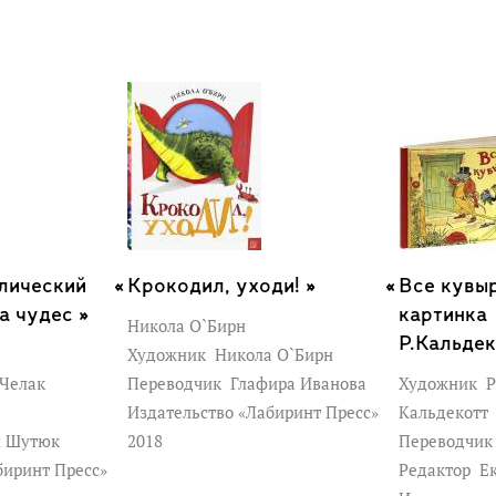
лический
Крокодил, уходи! »
Все кувы
а чудес »
картинка
Никола О`Бирн
Р.Кальдек
Художник
Никола О`Бирн
Челак
Переводчик
Глафира Иванова
Художник
Р
Издательство «Лабиринт Пресс»
Кальдекотт
я Шутюк
2018
Переводчи
биринт Пресс»
Редактор
Ек