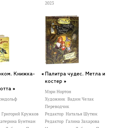
2023
рком. Книжка-
Палитра чудес. Метла и
костер »
отта »
Мэри Нортон
эндольф
Художник
Вадим Челак
Переводчик
к
Григорий Кружков
Редактор
Наталья Шутюк
атерина Бунтман
Редактор
Галина Захарова