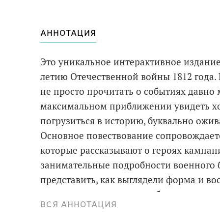
АННОТАЦИЯ
Это уникальное интерактивное издание
летию Отечественной войны 1812 года.
не просто прочитать о событиях давно 
максимальном приближении увидеть хо
погрузиться в историю, буквально ожи
Основное повествование сопровождает
которые рассказывают о героях кампан
занимательные подробности военного 
представить, как выглядели форма и во
историческая точность соблюдена здесь
ВСЯ АННОТАЦИЯ
Книга создавалась при содействии круп