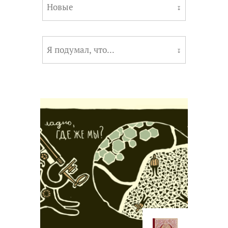
Новые
↧
Я подумал, что...
↧