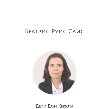
Беатрис Руис Саис
Дети Дон Кихота