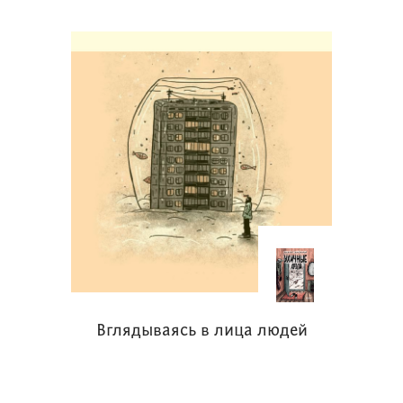
рубрику: «Эксперты-подростки – о
новых книгах». В ней ребята,
получившие дипломы «книжных
экспертов» в разных сезонах конкурса,
будут рассказывать о недавно
вышедших книгах. Издательства
присылают нам анонсы своих
новинок, мы знакомим с ними
экспертов-подростков, и если что-то
из предложенного заинтересовало
эксперта, книгу высылают ему по
почте. Получив книгу, эксперт ее
читает и решает, писать или не писать
Вглядываясь в лица людей
про нее, и если писать, то что и как.