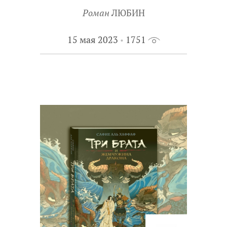
Конечно, одна книга может
Роман
ЛЮБИН
заинтересовать сразу нескольких
книжных экспертов. Тогда мы
15 мая 2023
1751
получаем несколько эссе,
посвященных этой книге, – от детей из
разных регионов, с разным
читательским опытом и разными
взглядами на мир.
Знакомьтесь с работами книжных
экспертов XXI века – и с новыми
книгами для подростков.