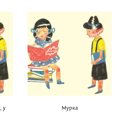
, у
Мурка