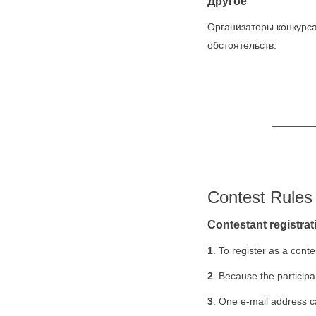
Другое
Организаторы конкурса
обстоятельств.
________________
Contest Rules
Contestant registrat
1
. To register as a con
2
. Because the participa
3
. One e-mail address ca