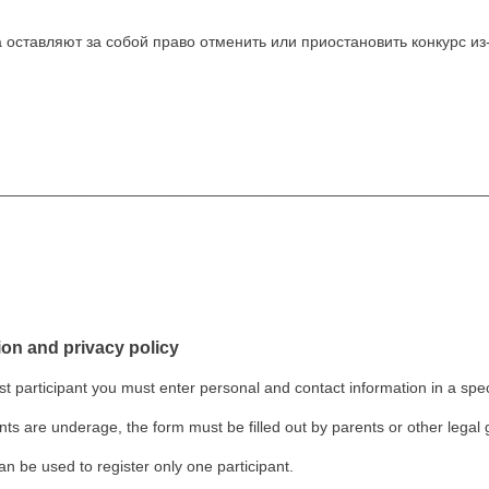
 оставляют за собой право отменить или приостановить конкурс и
_______________________________________________
ion and privacy policy
test participant you must enter personal and contact information in a s
nts are underage, the form must be filled out by parents or other legal
n be used to register only one participant.