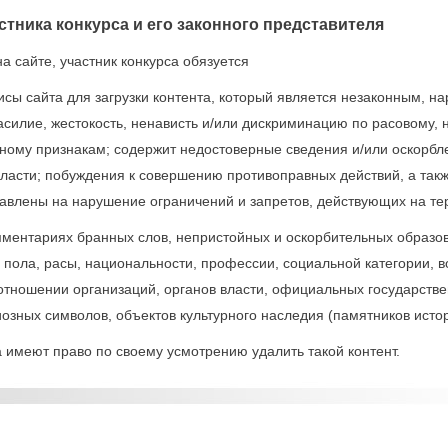
стника конкурса и его законного представителя
а сайте, участник конкурса обязуется
висы сайта для загрузки контента, который является незаконным, н
асилие, жестокость, ненависть и/или дискриминацию по расовому, 
ному признакам; содержит недостоверные сведения и/или оскорбле
власти; побуждения к совершению противоправных действий, а так
равлены на нарушение ограничений и запретов, действующих на т
омментариях бранных слов, непристойных и оскорбительных образов
 пола, расы, национальности, профессии, социальной категории, в
 отношении организаций, органов власти, официальных государств
иозных символов, объектов культурного наследия (памятников истор
 имеют право по своему усмотрению удалить такой контент.