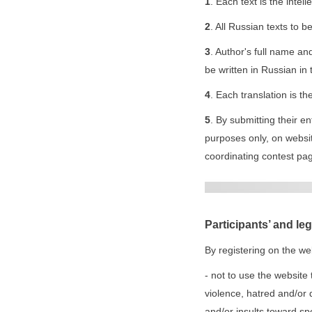
1
. Each text is the intell
2
. All Russian texts to 
3
. Author's full name and
be written in Russian in 
4
. Each translation is the
5
. By submitting their e
purposes only, on websit
coordinating contest pag
Participants’ and leg
By registering on the we
- not to use the website 
violence, hatred and/or d
and/or insults toward sp