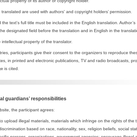
ectual property of its author or copyright holder.
be translated are used with authors' and copyright holders’ permission.
 the text’s full title must be included in the English translation. Author’s
the designated field before the translation and in English in the translatio
 intellectual property of the translator.
ntries, participants give their consent to the organizers to reproduce t
es, in printed and electronic publications, TV and radio broadcasts, pro
e is cited.
al guardians’ responsibilities
bsite, the participant agrees:
to upload illegal materials, materials which infringe on the rights of the
iscrimination based on race, nationality, sex, religion beliefs, social sta
ecific persons, organizations, government agencies; encourage illegal 