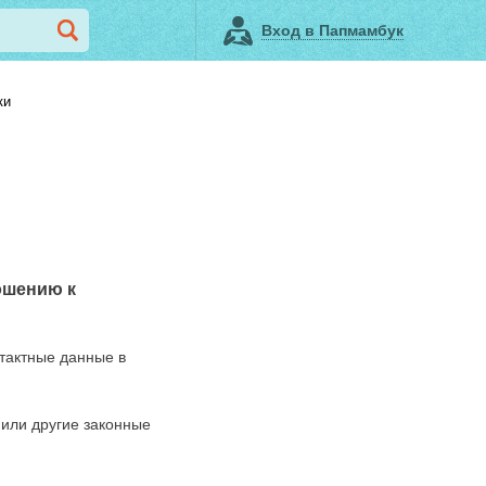
Вход в Папмамбук
ки
ошению к
нтактные данные в
 или другие законные