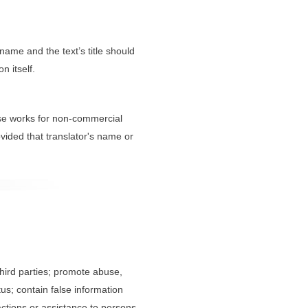
 name and the text’s title should
n itself.
hese works for non-commercial
vided that translator's name or
 third parties; promote abuse,
tus; contain false information
actions or assistance to persons