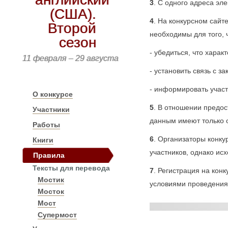
3
. С одного адреса эл
(США).
4
. На конкурсном сайт
Второй
необходимы для того, 
сезон
- убедиться, что харак
11 февраля – 29 августа
- установить связь с з
- информировать участ
О конкурсе
5
. В отношении предо
Участники
данным имеют только о
Работы
6
. Организаторы конк
Книги
участников, однако ис
Правила
Тексты для перевода
7
. Регистрация на кон
Мостик
условиями проведения 
Мосток
Мост
Супермост