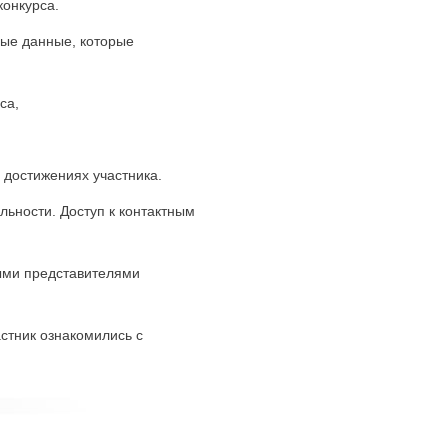
конкурса.
ные данные, которые
са,
 достижениях участника.
ьности. Доступ к контактным
ными представителями
астник ознакомились с