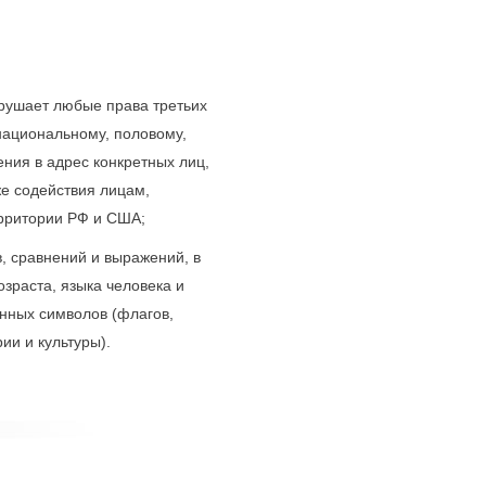
арушает любые права третьих
национальному, половому,
ния в адрес конкретных лиц,
же содействия лицам,
ерритории РФ и США;
, сравнений и выражений, в
озраста, языка человека и
енных символов (флагов,
ии и культуры).