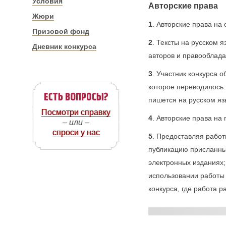
Условия
Авторские права
Жюри
1
. Авторские права на
Призовой фонд
2
. Тексты на русском 
Дневник конкурса
авторов и правооблада
3
. Участник конкурса 
которое переводилось.
пишется на русском язы
Посмотри справку
4
. Авторские права н
– или –
спроси у нас
5
. Предоставляя рабо
публикацию присланных
электронных изданиях;
использовании работы 
конкурса, где работа 