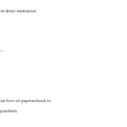
з-за форс-мажорных
__
pecial form on papmambook.ru.
 guardians.