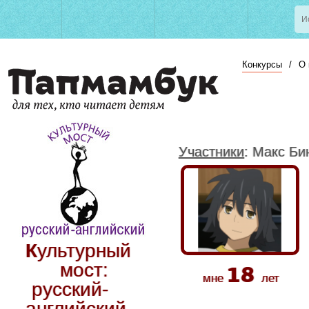
Конкурсы
/
О 
Участники
: Макс Би
Культурный
18
мост:
мне
лет
русский-
английский