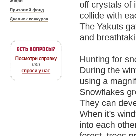
Жюри
off crystals o
Призовой фонд
collide with ea
Дневник конкурса
The Yakuts ga
and breathtaki
Hunting for s
Посмотри справку
– или –
During the win
спроси у нас
using a magnif
Snowflakes gro
They can deve
When it’s wind
into each othe
forest, trees p