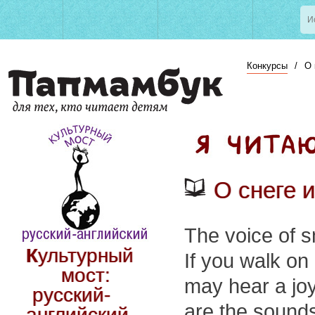
Конкурсы
/
О 
О снеге 
The voice of 
Культурный
If you walk on
мост:
may hear a joy
русский-
are the sounds
английский