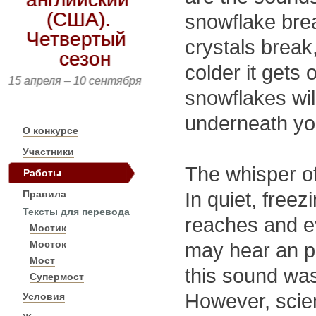
(США).
snowflake brea
Четвертый
crystals break,
сезон
colder it gets
15 апреля – 10 сентября
snowflakes wil
underneath yo
О конкурсе
Участники
The whisper of
Работы
Правила
In quiet, free
Тексты для перевода
reaches and e
Мостик
Мосток
may hear an pe
Мост
this sound wa
Супермост
However, scien
Условия