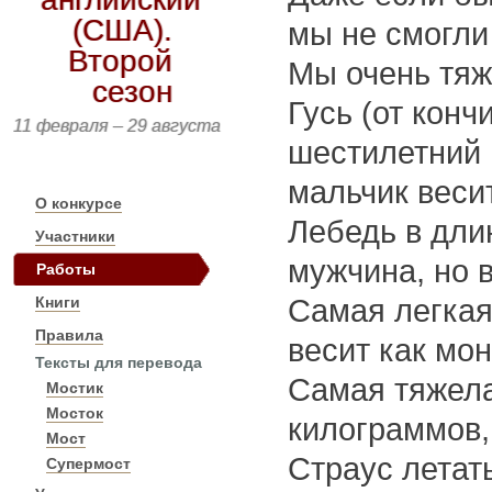
(США).
мы не смогли
Второй
Мы очень тяж
сезон
Гусь (от конч
11 февраля – 29 августа
шестилетний 
мальчик весит
О конкурсе
Лебедь в дли
Участники
мужчина, но в
Работы
Книги
Самая легкая 
Правила
весит как мон
Тексты для перевода
Самая тяжела
Мостик
Мосток
килограммов,
Мост
Страус летать
Супермост