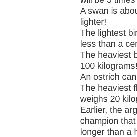
A swan is abou
lighter!
The lightest b
less than a ce
The heaviest b
100 kilograms
An ostrich cann
The heaviest f
weighs 20 kil
Earlier, the a
champion that
longer than a h