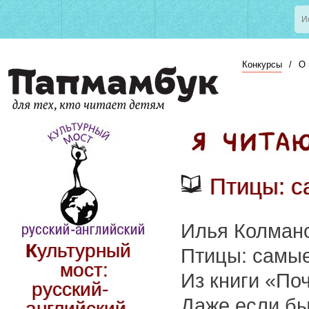
Конкурсы
/
О 
Птицы: с
Илья Колман
Культурный
Птицы: самые
мост:
Из книги «По
русский-
Даже если бы
английский