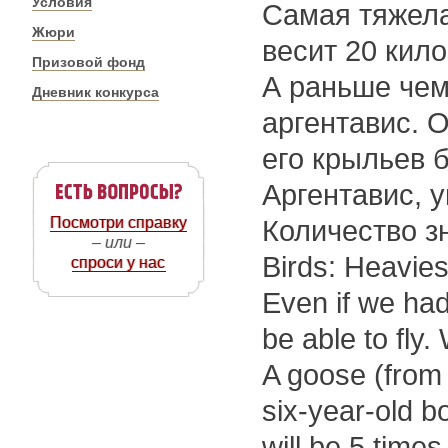
Условия
Самая тяжел
Жюри
весит 20 кил
Призовой фонд
А раньше чем
Дневник конкурса
аргентавис. 
его крыльев 
Аргентавис, 
Посмотри справку
Количество зн
– или –
Birds: Heavies
спроси у нас
Even if we had
be able to fly.
A goose (from t
six-year-old b
will be 5 times