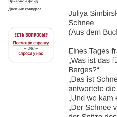
Призовой фонд
Дневник конкурса
Juliya Simbir
Schnee
(Aus dem Buch
Посмотри справку
– или –
Eines Tages fr
спроси у нас
„Was ist das f
Berges?“
„Das ist Schnee
antwortete die
„Und wo kam e
„Der Schnee v
der Spitze de