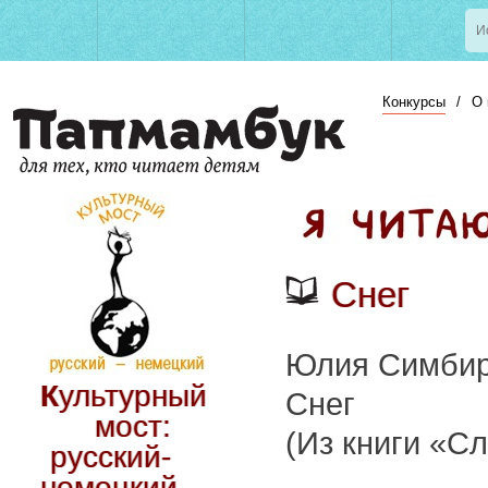
Конкурсы
/
О 
Снег
Юлия Симбир
Культурный
Снег
мост:
(Из книги «С
русский-
немецкий.