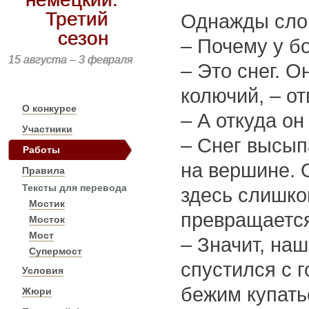
Третий
Однажды сло
сезон
– Почему у б
15 августа – 3 февраля
– Это снег. О
колючий, – о
О конкурсе
– А откуда он
Участники
– Снег высыпа
Работы
на вершине. 
Правила
Тексты для перевода
здесь слишко
Мостик
превращается
Мосток
Мост
– Значит, наш
Супермост
спустился с 
Условия
бежим купать
Жюри