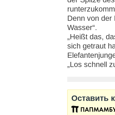
runterzukommen
Denn von der 
Wasser“.
„Heißt das, da
sich getraut h
Elefantenjung
„Los schnell z
Оставить 
ПАПМАМБ