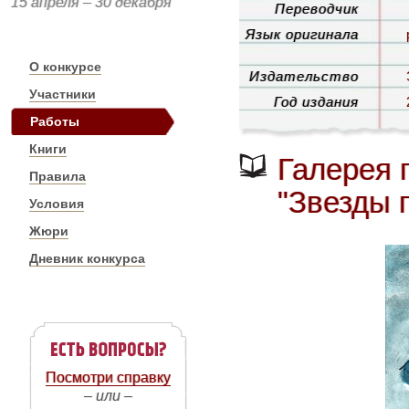
15 апреля – 30 декабря
Переводчик
Язык оригинала
О конкурсе
Издательство
Участники
Год издания
Работы
Книги
Галерея 
Правила
"Звезды 
Условия
Жюри
Дневник конкурса
Посмотри справку
– или –